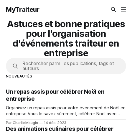
MyTraiteur
Astuces et bonne pratiques
pour l'organisation
d'événements traiteur en
entreprise
Rechercher parmi les publications, tags et
auteurs
NOUVEAUTÉS
Un repas assis pour célébrer Noël en
entreprise
Organisez un repas assis pour votre événement de Noël en
entreprise Vous le savez sûrement, célébrer Noël avec
votre entreprise permet d’apporter de nombreux bénéfices
Par Charlie Maugin
14 déc. 2023
à vos employés et à l’activité de votre entreprise. C’est le
Des animations culinaires pour célébrer
moment idéal de remercier vos collaborateurs pour l’année