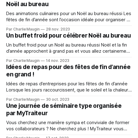
Noël au bureau
passée et
Des animations culinaires pour un Noël au bureau réussi Les
fêtes de fin d’année sont l’occasion idéale pour organiser un
repas avec vos collaborateurs. Ces moments permettent
Par Charlie Maugin
28 nov. 2023
de renforcer les liens et de remercier chaque personne qui
Un buffet froid pour célébrer Noël au bureau
contribue à l'évolution de votre entreprise. Faites appel à
Un buffet froid pour un Noël au bureau réussi Noël et la fin
d’année approchent à grand pas et vous allez certainement
célébrer cela au bureau. Cette période est synonyme de
Par Charlie Maugin
14 nov. 2023
partage, de convivialité et de prise de recul sur l’année
Idées de repas pour des fêtes de fin d’année
passée. Alors, quel format de repas allez-
en grand !
Idées de repas d’entreprises pour les fêtes de fin d’année
Lorsque les jours raccourcissent, que le soleil et la chaleur
se font de plus en plus rare, organiser un repas de fin
Par Charlie Maugin
30 oct. 2023
d’année est toujours réconfortant pour vos équipes.
Une journée de séminaire type organisée
Remotiver vos troupes et misez sur les produits
par MyTraiteur
Vous cherchez une manière sympa et conviviale de former
vos collaborateurs ? Ne cherchez plus ! MyTraiteur vous
accompagne dans l’organisation de vos séminaires.