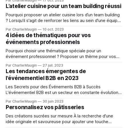
Par Charlie Maugin
17 oct. 2023
MyTraiteur propose de rythmer votre journée par des
L’atelier cuisine pour un team building réussi
moments de partages conviviaux autour de snacks et de
repas. Ces instants sont source d’énergie et de
Pourquoi proposer un atelier cuisine lors d’un team building
remobilisation
? Lorsqu'il s'agit de renforcer les liens au sein d'une équipe,
rien ne vaut l'expérience collective d'une activité de cuisine.
Par Charlie Maugin
10 oct. 2023
La préparation, la dégustation et le partage d'un repas
4 idées de thématiques pour vos
événements professionnels
Pourquoi choisir une thématique spéciale pour un
événement professionnel ? Proposer un thème pour vos
teams building interne ou vos networkings, offre une
Par Charlie Maugin
27 juil. 2023
direction claire à votre événement et crée une expérience
Les tendances émergentes de
mémorable pour vos collaborateurs ou vos clients. De plus,
l'événementiel B2B en 2023
sachez qu’un thème bien choisi va stimuler l'
Les Secrets pour des Événements B2B à Succès
L'événementiel B2B est un secteur en constante évolution,
offrant des opportunités passionnantes pour les
Par Charlie Maugin
30 juin 2023
entreprises qui cherchent à organiser des événements
Personnalisez vos pâtisseries
mémorables et réussis. Que ce soit pour des conférences,
des salons professionnels, des réunions d'affaires ou des
Des créations sucrées sur mesure À la recherche d'une
idée originale et savoureuse pour ajouter une touche
mémorable à vos événements ? Ne cherchez plus ! Chez