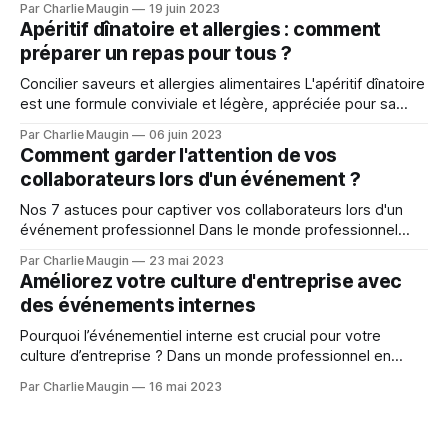
Par Charlie Maugin
19 juin 2023
MyTraiteur nous vous proposons de personnaliser vos
Apéritif dînatoire et allergies : comment
desserts, vos pièces cocktail sucrées, gâteaux ou
préparer un repas pour tous ?
pâtisseries selon vos goûts et vos préférences. Imaginez
des
Concilier saveurs et allergies alimentaires L'apéritif dînatoire
est une formule conviviale et légère, appréciée pour sa
diversité et sa facilité de préparation. Cependant, lorsque
Par Charlie Maugin
06 juin 2023
l'on organise un tel repas, il est essentiel de prendre en
Comment garder l'attention de vos
compte les différentes allergies alimentaires éventuelles de
collaborateurs lors d'un événement ?
vos convives car aujourd’
Nos 7 astuces pour captiver vos collaborateurs lors d'un
événement professionnel Dans le monde professionnel
dynamique d'aujourd'hui, capter et maintenir l'attention de
Par Charlie Maugin
23 mai 2023
vos collaborateurs est essentiel pour garantir le succès de
Améliorez votre culture d'entreprise avec
vos initiatives et stimuler la productivité de votre équipe.
des événements internes
Transformez vos
Pourquoi l’événementiel interne est crucial pour votre
culture d’entreprise ? Dans un monde professionnel en
constante évolution, renforcer la culture d'entreprise est
Par Charlie Maugin
16 mai 2023
devenue un objectif essentiel pour les organisations
soucieuses de leur succès à long terme. Cette dernière
permet de favoriser l'engagement de vos employés,